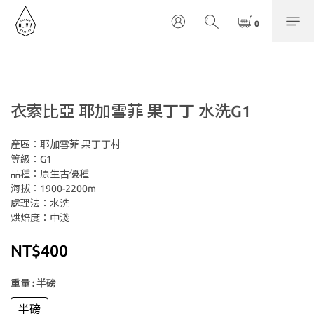
衣索比亞 耶加雪菲 果丁丁 水洗G1
產區：耶加雪菲 果丁丁村
等級：G1
品種：原生古優種
海拔：1900-2200m
處理法：水洗
烘焙度：中淺
NT$400
重量
: 半磅
半磅