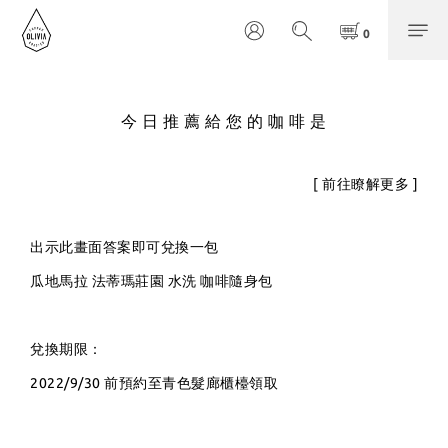
今 日 推 薦 給 您 的 咖 啡 是
[ 前往瞭解更多 ]
出示此畫面答案即可兌換一包
瓜地馬拉 法蒂瑪莊園 水洗
咖啡隨身包
兌換期限：
2022/9/30 前預約至青色髮廊櫃檯領取